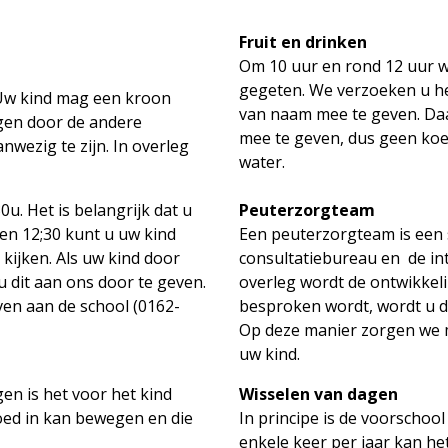
Fruit en drinken
Om 10 uur en rond 12 uur w
gegeten. We verzoeken u he
. Uw kind mag een kroon
van naam mee te geven. Daa
gen door de andere
mee te geven, dus geen koe
nwezig te zijn. In overleg
water.
u. Het is belangrijk dat u
Peuterzorgteam
 en 12;30 kunt u uw kind
Een peuterzorgteam is een
 kijken. Als uw kind door
consultatiebureau en de inte
 dit aan ons door te geven.
overleg wordt de ontwikkel
even aan de school (0162-
besproken wordt, wordt u d
Op deze manier zorgen we m
uw kind.
n is het voor het kind
Wisselen van dagen
goed in kan bewegen en die
In principe is de voorschoo
enkele keer per jaar kan he