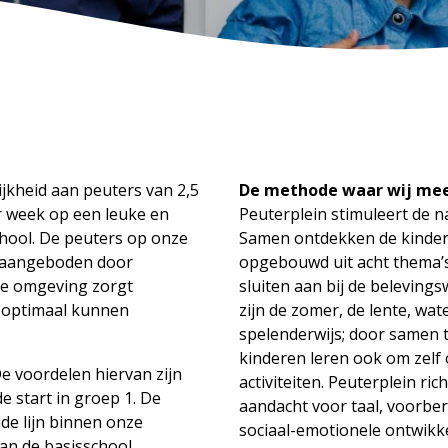
jkheid aan peuters van 2,5
De methode waar wij mee
er week op een leuke en
Peuterplein stimuleert de n
hool. De peuters op onze
Samen ontdekken de kindere
 aangeboden door
opgebouwd uit acht thema’s
wde omgeving zorgt
sluiten aan bij de beleving
ch optimaal kunnen
zijn de zomer, de lente, wat
spelenderwijs; door samen 
kinderen leren ook om zelf
e voordelen hiervan zijn
activiteiten. Peuterplein ri
 start in groep 1. De
aandacht voor taal, voorbe
e lijn binnen onze
sociaal-emotionele ontwikke
an de basisschool,