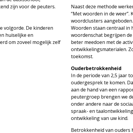
end zijn voor de peuters.
Naast deze methode werken
“Met woorden in de weer”. 
woordclusters aangeboden. 
de volgorde. De kinderen
Woorden staan centraal in 
en huiselijke en
woordenschat begrijpen de l
rd om zoveel mogelijk zelf
beter meedoen met de activ
ontwikkelingsmaterialen. Z
toekomst.
Ouderbetrokkenheid
In de periode van 2,5 jaar t
oudergesprek te komen. Da
aan de hand van een rappor
peutergroep brengen we de 
onder andere naar de socia
spraak- en taalontwikkeling
ontwikkeling van uw kind.
Betrokkenheid van ouders h